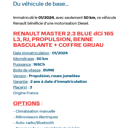
Du véhicule de base...
Immatriculé le
01/2024
, avec seulement
50 km
, ce véhicule
Renault bénéficie d'une motorisation Diesel.
RENAULT MASTER 2.3 BLUE dCi 165
L3, RJ, PROPULSION, BENNE
BASCULANTE + COFFRE GRUAU
Date immatriculation
:
01/2024
Kilométrage
:
50 km
Puissance
:
165Ch
Boite de vitesse
:
BVM6
Version
:
Propulsion, roues jumelées
Garantie
:
2 ans à date d'immatriculation
Place(s)
:
3
Origine France
OPTIONS
:
- Climatisation manuelle
- Rétroviseurs électriques
- Auto-radio/Bluetooth