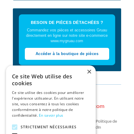
BESOIN DE PIÈCES DÉTACHÉES ?
Commandez vos pièces et accessoires Gruau
directement en ligne sur notre site e-commerce
www.mygruau.com
Accéder à la boutique de pièces
×
Ce site Web utilise des
cookies
Ce site utilise des cookies pour améliorer
l'expérience utilisateur. En utilisant notre
Contact :
site, vous consentez à tous les cookies
gruau.occasions@gruau.com
conformément à notre politique de
// tél. :
02 53 59 27 06
confidentialité.
En savoir plus
Mentions légales
//
Conditions Générales
//
Politique de
STRICTEMENT NÉCESSAIRES
confidentialité
//
Facebook
//
LinkedIn