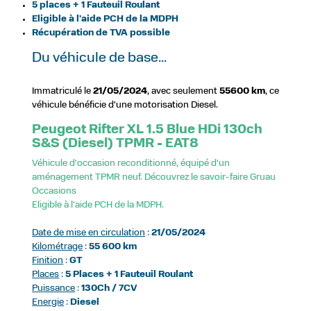
5 places + 1 Fauteuil Roulant
Eligible à l'aide PCH de la MDPH
Récupération de TVA possible
Du véhicule de base...
Immatriculé le
21/05/2024
, avec seulement
55600 km
, ce
véhicule bénéficie d'une motorisation Diesel.
Peugeot Rifter XL 1.5 Blue HDi 130ch
S&S (Diesel) TPMR - EAT8
Véhicule d'occasion reconditionné, équipé d'un
aménagement TPMR neuf. Découvrez le savoir-faire Gruau
Occasions
Eligible à l'aide PCH de la MDPH.
Date de mise en circulation
:
21/05/2024
Kilométrage
:
55 600 km
Finition
:
GT
Places
:
5 Places + 1 Fauteuil Roulant
Puissance
:
130Ch / 7CV
Energie
:
Diesel