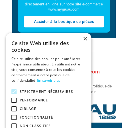
directement en ligne sur notre site e-commerce
www.mygruau.com
Accéder à la boutique de pièces
×
Ce site Web utilise des
cookies
Ce site utilise des cookies pour améliorer
l'expérience utilisateur. En utilisant notre
Contact :
site, vous consentez à tous les cookies
gruau.occasions@gruau.com
conformément à notre politique de
// tél. :
02 53 59 27 06
confidentialité.
En savoir plus
Mentions légales
//
Conditions Générales
//
Politique de
STRICTEMENT NÉCESSAIRES
confidentialité
//
Facebook
//
LinkedIn
PERFORMANCE
CIBLAGE
FONCTIONNALITÉ
NON CLASSIFIÉS