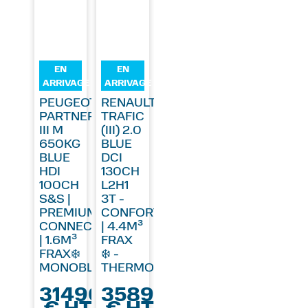
EN
EN
ARRIVAGE
ARRIVAGE
PEUGEOT
RENAULT
PARTNER
TRAFIC
III M
(III) 2.0
650KG
BLUE
BLUE
DCI
HDI
130CH
100CH
L2H1
S&S |
3T -
PREMIUM
CONFORT
CONNECT
| 4.4M³
| 1.6M³
FRAX
FRAX❄️
❄️ -
MONOBLOC
THERMOKING
31490
35890