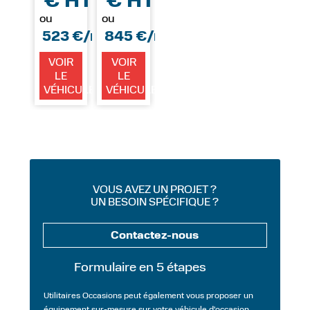
€ HT
€ HT
ou
ou
*
*
523 €/mois
845 €/mois
VOIR
VOIR
LE
LE
VÉHICULE
VÉHICULE
VOUS AVEZ UN PROJET ?
UN BESOIN SPÉCIFIQUE ?
Contactez-nous
Formulaire en 5 étapes
Utilitaires Occasions peut également vous proposer un