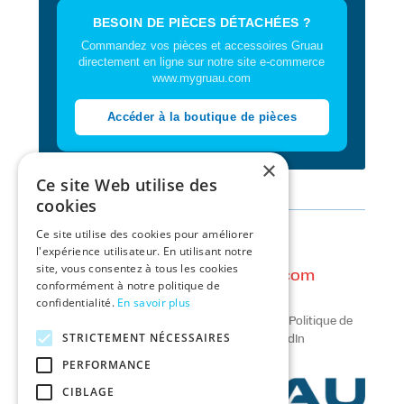
BESOIN DE PIÈCES DÉTACHÉES ?
Commandez vos pièces et accessoires Gruau
directement en ligne sur notre site e-commerce
www.mygruau.com
Accéder à la boutique de pièces
×
Ce site Web utilise des
cookies
Ce site utilise des cookies pour améliorer
l'expérience utilisateur. En utilisant notre
Contact :
site, vous consentez à tous les cookies
gruau.occasions@gruau.com
conformément à notre politique de
// tél. :
02 53 59 27 06
confidentialité.
En savoir plus
Mentions légales
//
Conditions Générales
//
Politique de
STRICTEMENT NÉCESSAIRES
confidentialité
//
Facebook
//
LinkedIn
PERFORMANCE
CIBLAGE