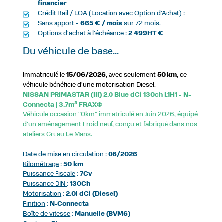
financier
Crédit Bail / LOA (Location avec Option d'Achat) :
Sans apport -
665 € / mois
sur 72 mois.
Options d'achat à l'échéance :
2 499HT €
Du véhicule de base...
Immatriculé le
15/06/2026
, avec seulement
50 km
, ce
véhicule bénéficie d'une motorisation Diesel.
NISSAN PRIMASTAR (III) 2.0 Blue dCi 130ch L1H1 - N-
Connecta | 3.7m³ FRAX❄️
Véhicule occasion "0km" immatriculé en Juin 2026, équipé
d'un aménagement Froid neuf, conçu et fabriqué dans nos
ateliers Gruau Le Mans.
Date de mise en circulation
:
06/2026
Kilométrage
:
50 km
Puissance Fiscale
:
7Cv
Puissance DIN
:
130Ch
Motorisation
:
2.0l dCi (Diesel)
Finition
:
N-Connecta
Boîte de vitesse
:
Manuelle (BVM6)