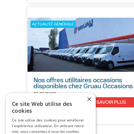
ACTUALITÉ GÉNÉRALE
Nos offres utilitaires occasions
disponibles chez Gruau Occasions
29/12/2023
×
EN SAVOIR PLUS
Ce site Web utilise des
cookies
Ce site utilise des cookies pour améliorer
l'expérience utilisateur. En utilisant notre
site, vous consentez à tous les cookies
1
2
>
>>