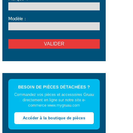
Modèle
:
BESOIN DE PIÈCES DÉTACHÉES ?
Commandez vos pièces et accessoires Gruau
directement en ligne sur notre site e-
commerce www.mygruau.com
Accéder à la boutique de pièces